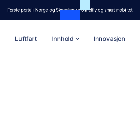
Første portal i Norge og Skandinavia om elfly og smart mobilitet
Luftfart
Innhold
Innovasjon