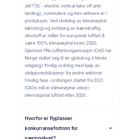
(eVTOL - electric vertical take off and
landing), commutere og mini-airlinere er i
produksjon. Ved utvikling av klimanøytral
teknologi og innfasing av bærekraftig
drivstoff er målet for europeisk luftfart å
være 100% klimanøytral innen 2050.
Gjennom FNs luftfartsorganisasjon ICAO har
Norge sluttet seg til en global og (i første
omgang) frivillig ordning med kjøp av
utslippsreduksjoner fra andre sektorer.
Frivillig fase i ordningen startet fra 2021.
ICAOs mål er klimanøytral vekst i
internasjonal luftfart etter 2020.
Hvorfor er flyplasser
konkurransefortrinn for
næringslivet?