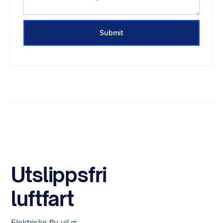
Utslippsfri
luftfart
Elektriske fly vil gi