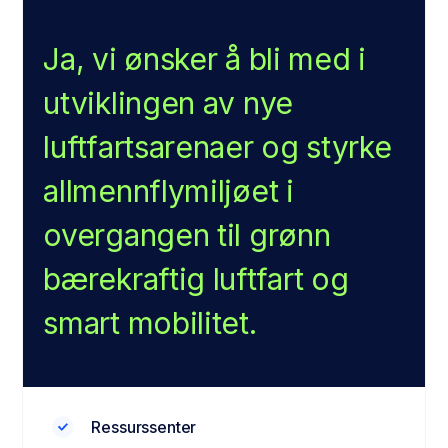
Ja, vi ønsker å bli med i
utviklingen av nye
luftfartsarenaer og styrke
allmennflymiljøet i
overgangen til grønn
bærekraftig luftfart og
smart mobilitet.
Ressurssenter