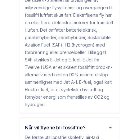
De siste 4-5 årene har utviklingen av
miljøvennlige flysystemer og overgangen til
fossilfri luftfart skutt fart. Elektrifiserte fly har
en eller flere elektriske motorer for framdrift
i luften. Det omfatter batterielektrisk,
parallelhybrider, seriehybrider, Sustainable
Aviation Fuel (SAF), H2 (hydrogen) med
forbrenning eller brenselceller. I tillegg til
SAF utvikles E-Jet og E-fuel. E-Jet fra
Twelve i USA er et skalert fossilfritt drop-in-
alternativ med nesten 90% mindre utslipp
sammenlignet med Jet A-1. E-fuel, også kalt
Electro-fuel, er et syntetisk drivstoff og
fornybar energi som framstilles av CO2 og
hydrogen.
Når vil flyene bli fossilfrie?
De første utslippsfrie skolefly, air-taxi